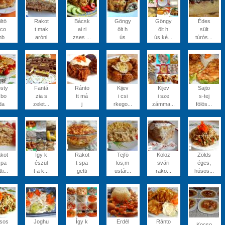
ltö
Rakot
Bácsk
Göngy
Göngy
Édes
 co
t mak
ai ri
ölt h
ölt h
sült
mb
aróni
zses ...
ús
ús ké...
túrós...
sty
Fantá
Ránto
Kijev
Kijev
Sajto
 bo
zia s
tt má
i csi
i sze
s-tej
da
zelet...
j
rkego...
zámma...
fölös...
kot
Így k
Rakot
Tejfö
Koloz
Zölds
spa
észül
t spa
lös,m
svári
éges,
ti...
t a k...
getti
ustár...
rako...
húsos...
sos
Joghu
Így k
Erdél
Ránto
Kocso