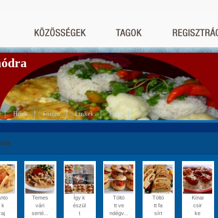
módra
Hírek
Fórum
Linkek
Friss
leim
nto
Temes
Így k
Töltö
Töltö
Kínai
t k
vári
észül
tt ve
tt fa
csir
raj
serté...
t
ndégv...
sírt
ke