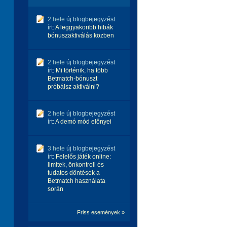
2 hete
új blogbejegyzést
írt:
A leggyakoribb hibák
bónuszaktiválás közben
2 hete
új blogbejegyzést
írt:
Mi történik, ha több
Betmatch-bónuszt
próbálsz aktiválni?
2 hete
új blogbejegyzést
írt:
A demó mód előnyei
3 hete
új blogbejegyzést
írt:
Felelős játék online:
limitek, önkontroll és
tudatos döntések a
Betmatch használata
során
Friss események »