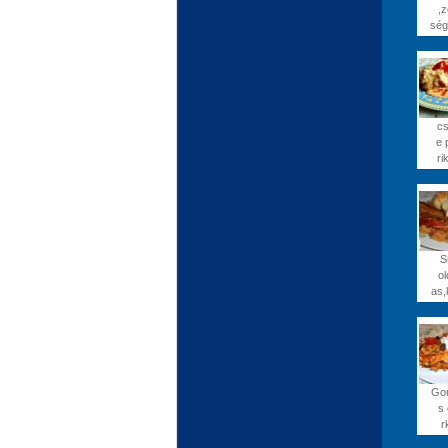
,z
ség
cs
e 
ri
S
ol
as,
Go
s 
r