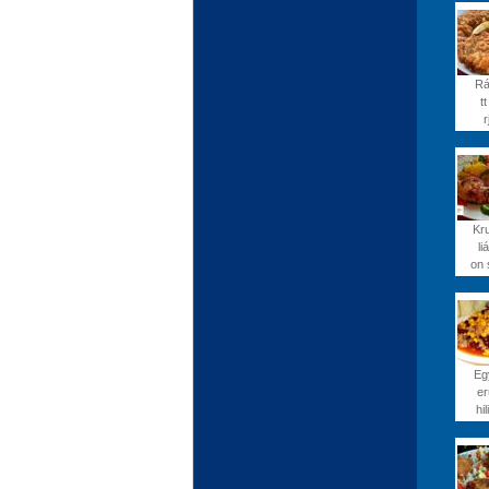
Rá
tt
r
Kr
li
on 
Eg
er
hil