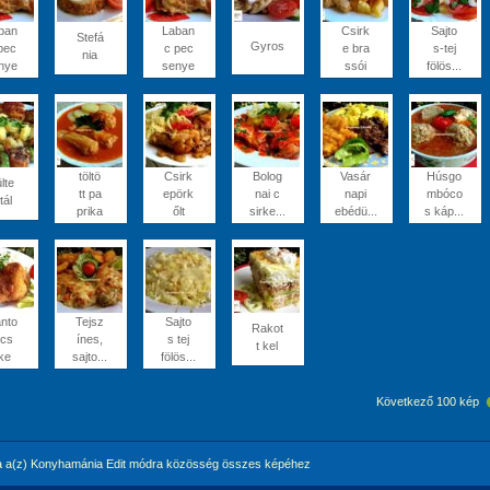
ban
Laban
Csirk
Sajto
Stefá
Gyros
pec
c pec
e bra
s-tej
nia
nye
senye
ssói
fölös...
töltö
Csirk
Bolog
Vasár
Húsgo
lte
tt pa
epörk
nai c
napi
mbóco
tál
prika
őlt
sirke...
ebédü...
s káp...
nto
Tejsz
Sajto
Rakot
 cs
ínes,
s tej
t kel
rke
sajto...
fölös...
Következő 100 kép
 a(z) Konyhamánia Edit módra közösség összes képéhez