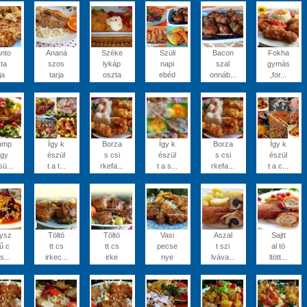
nto
Ananá
Széke
Szüli
Bacon
Fokha
 ta
szos
lykáp
napi
szal
gymás
ja
tarja
oszta
ebéd
onnáb...
,for...
ump
Így k
Borza
Így k
Borza
Így k
ágy
észül
s csi
észül
s csi
észül
sü...
t a t...
rkefa...
t a s...
rkefa...
t a c...
ysz
Töltö
Töltö
Vasi
Aszal
Sajtt
ű c
tt cs
tt cs
pecse
t szi
al tö
is...
irkec...
irke
nye
lváva...
ltött...