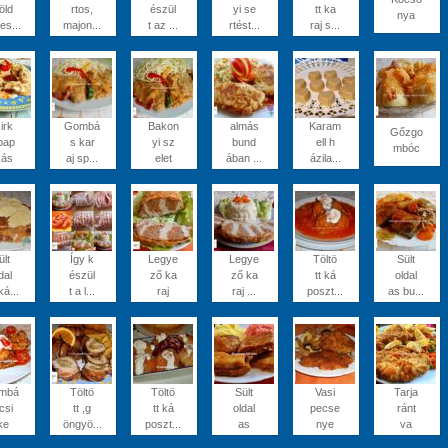
öld
rtos,
észül
yi se
tt ka
nya
es...
majon...
t az ...
rtést...
raj s...
irk
Gombá
Bakon
almás
Karam
Gőzgo
pap
s kar
yi sz
bund
ell h
mbóc
kás
aj sp...
elet
ában ...
ázila...
ült
Így k
Legye
Legye
Töltö
Sült
dal
észül
ző ka
ző ka
tt ká
oldal
ká...
t a l...
raj
raj ...
poszt...
as bu...
mbá
Töltö
Töltö
Sült
Vasi
Tarja
csi
tt ,g
tt ká
oldal
pecse
ránt
ke
öngyö...
poszt...
as
nye
va