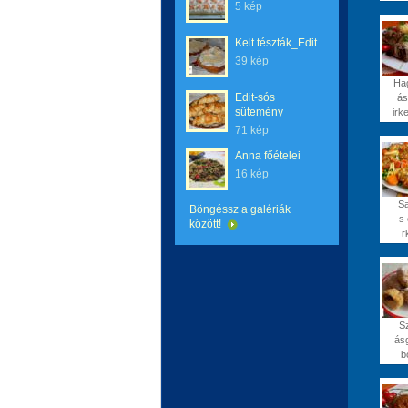
5 kép
Kelt tészták_Edit
39 kép
Ha
Edit-sós
ás
sütemény
irk
71 kép
Anna főételei
16 kép
Sa
Böngéssz a galériák
s 
között!
r
Sz
ás
b