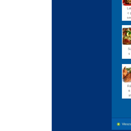
La
c 
se
Sü
s 
Rá
tt
i
Vissza