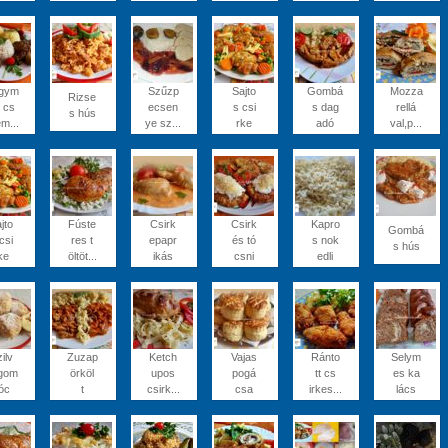
gym
Szűzp
Sajto
Gombá
Mozza
Rizse
 cs
ecsen
s csi
s dag
rellá
s hús
em...
ye sz...
rke
adó
val,p...
jto
Fúste
Csirk
Csirk
Kapro
Gombá
csi
res t
epapr
és tó
s nok
s hús
ke
öltöt...
ikás
csni
edli
ilv
Zuzap
Ketch
Vajas
Ránto
Selym
gom
örköl
upos
pogá
tt cs
es ka
óc
t
csirk...
csa
irkes...
lács