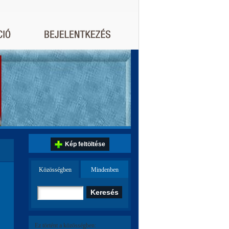
Kép feltöltése
Közösségben
Mindenben
Ez történt a közösségben: