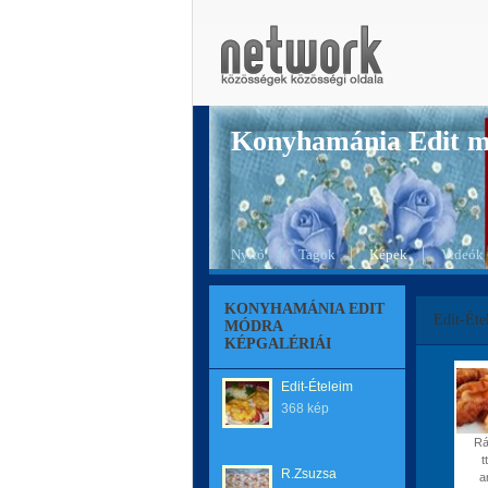
Konyhamánia Edit 
Nyitó
Tagok
Képek
Videók
KONYHAMÁNIA EDIT
Edit-Éte
MÓDRA
KÉPGALÉRIÁI
Edit-Ételeim
368 kép
Rá
t
R.Zsuzsa
a