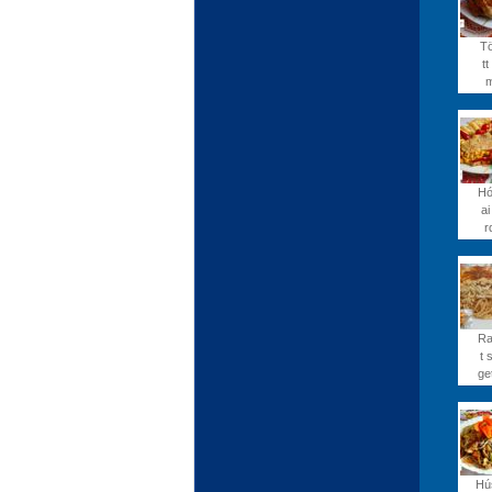
Tö
tt
Hó
ai
r
Ra
t 
get
Hú