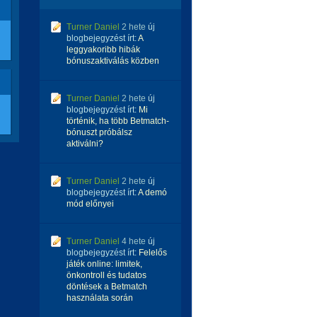
Turner Daniel
2 hete
új
blogbejegyzést írt:
A
leggyakoribb hibák
bónuszaktiválás közben
Turner Daniel
2 hete
új
blogbejegyzést írt:
Mi
történik, ha több Betmatch-
bónuszt próbálsz
aktiválni?
Turner Daniel
2 hete
új
blogbejegyzést írt:
A demó
mód előnyei
Turner Daniel
4 hete
új
blogbejegyzést írt:
Felelős
játék online: limitek,
önkontroll és tudatos
döntések a Betmatch
használata során