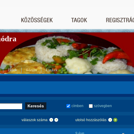
módra
Hírek
Fórum
Linkek
Friss
címben
szövegben
válaszok száma
utolsó hozzászólás
9 éve