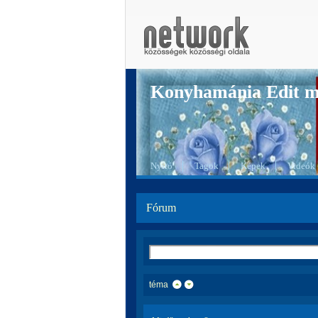
Konyhamánia Edit 
Nyitó
Tagok
Képek
Videók
Fórum
téma