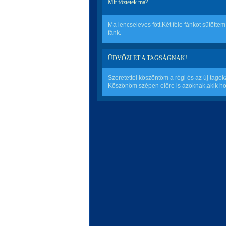
Mit főztetek ma?
Ma lencseleves főtt.Két féle fánkot sütött
fánk.
ÜDVÖZLET A TAGSÁGNAK!
Szeretettel köszöntöm a régi és az új tagoka
Köszönöm szépen előre is azoknak,akik hozz