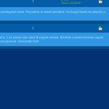
3
Vass Lászlóné
em,vendégeket várok. Rózsafánk és tekert almafánk. Húshagyó kedd,ma aktuális a
0
t is. 1 év szünet után újból itt vagyok veletek. Bővítsük a klubot közösen együtt.
á járulnak. Üdvözlettel:Edit.