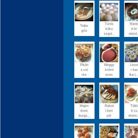
Túrós
Ránt
Tejbe
kóku
tt br
gríz
szgol...
okkol.
Pikán
Meggy
Linze
s csi
kréml
r kar
rke
eves
ika (..
Majon
Rakot
Töltö
ézes
t ken
tt cs
burgo...
yér
irkem.