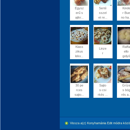
Egysz
Serté
Kind
erű s
sszel
r Bue
ajtkr...
et re...
no ha.
Klass
Raffa
Linze
zikus
ello
r
lekv...
golyó
30 pe
Sajto
Gríz
rces
s-csi
s bö
sajto...
rkés ...
rés a..
Vissza a(z) Konyhamánia Edit módra köz