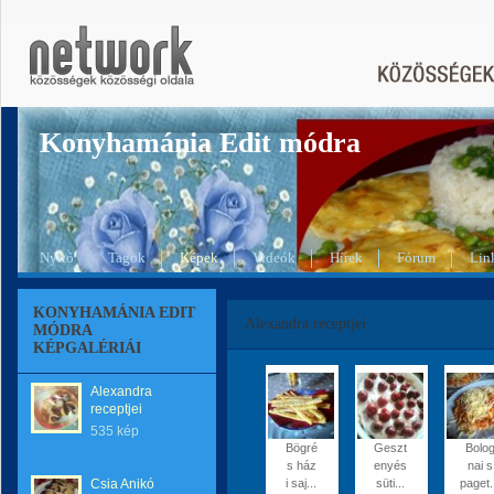
Konyhamánia Edit módra
Nyitó
Tagok
Képek
Videók
Hírek
Fórum
Lin
KONYHAMÁNIA EDIT
Alexandra receptjei
MÓDRA
KÉPGALÉRIÁI
Alexandra
receptjei
535 kép
Bögré
Geszt
Bolo
s ház
enyés
nai s
Csia Anikó
i saj...
süti...
paget.