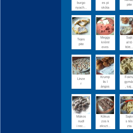
burgo
es pi
pite
nyach...
skóta
Meggy
Sajtt
Tejes
kréml
al tö
pite
eves
ltött...
Krump
Fokh
Linze
lis l
gymá
r
ángos
, saj..
Mákos
Kókus
Sajto
nudl
zos k
s tés
i rec...
ekszt...
zta