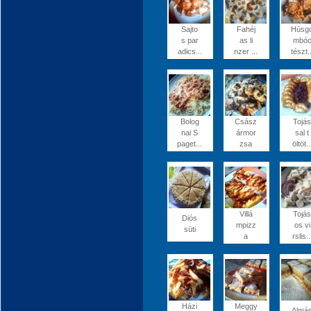
Sajto
Fahéj
Húsg
s par
as li
mbó
adics...
nzer ...
tészt..
Bolog
Csász
Tojás
nai S
ármor
sal t
paget...
zsa
öltöt..
Villá
Tojás
Diós
mpizz
os vi
süti
a
rslis..
Házi
Meggy
Almá