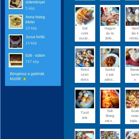
süteményei
5 kép
Anna hideg
ételei
10 kép
Sült
Hagym
Vaníl
csirk
ás-te
iás k
Jucus tortái
eszár...
jfölö...
rémtú.
14 kép
Edit - sütiim
747 kép
Retró
Sonká
Baná
Böngéssz a galériák
szen
s par
turmi
között!
dvics
adics...
x
Sült
Szal
Túróf
Bolog
nnás
ánk
nai s...
tojás..