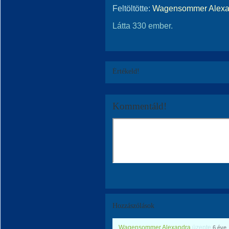
Feltöltötte:
Wagensommer Alexa
Látta 330 ember.
Értékeld!
Kommentáld!
Hozzászólások
Wagensommer Alexandra
üzente
6 éve