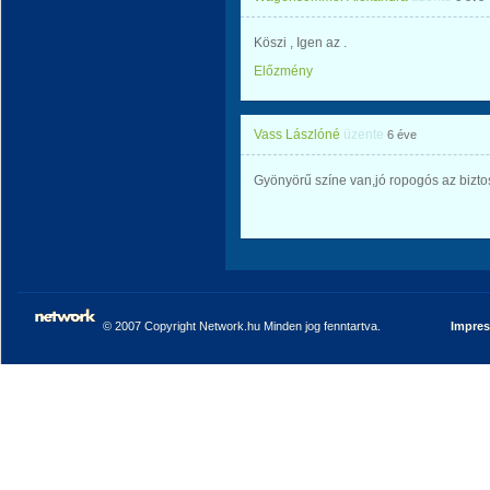
Köszi , Igen az .
Előzmény
Vass Lászlóné
üzente
6 éve
Gyönyörű színe van,jó ropogós az bizto
© 2007 Copyright Network.hu Minden jog fenntartva.
Impre