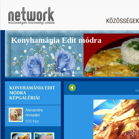
Konyhamánia Edit módra
Nyitó
Tagok
Képek
Videók
Hírek
Fórum
Lin
KONYHAMÁNIA EDIT
Di
MÓDRA
KÉPGALÉRIÁI
Alexandra
receptjei
535 kép