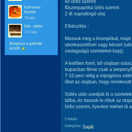
só ízlés szerint
fűszerpaprika ízlés szerint
Edit-leves-
főzelék
2 dl napraforgó olaj
70 kép
Elkészítés :
Edit - sütiim
747 kép
Mossuk meg a krumplikat, majd s
Böngéssz a galériák
uborkaszelővel vagy késsel (utó
között!
vastagságú szeleteket kapj).
A kellően forró, bő olajban süss
kupacban férne csak a serpenyő
7-10 perc elég a ropogósra süt
őket az olajban, hogy mindenütt 
Sütés után szedjük ki a szeletek
tálba, és itassuk le róluk az olaja
Ízlés szerint, ilyenkor mehet rá 
Címkék:
Kategória:
Saját