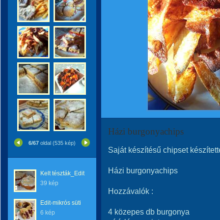
Házi burgonyachips
6/67
oldal (535 kép)
Saját készítésű chipset készített
Házi burgonyachips
Kelt tészták_Edit
39 kép
Hozzávalók :
Edit-mikrós süti
4 közepes db burgonya
6 kép