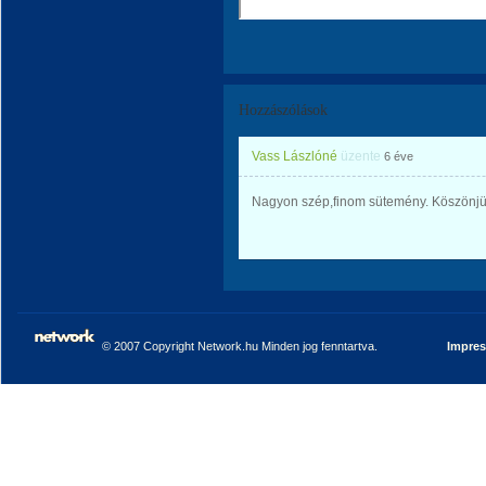
Hozzászólások
Vass Lászlóné
üzente
6 éve
Nagyon szép,finom sütemény. Köszönjü
© 2007 Copyright Network.hu Minden jog fenntartva.
Impre