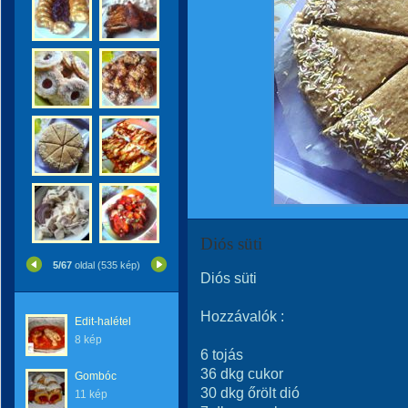
Diós süti
5/67
oldal (535 kép)
Diós süti
Hozzávalók :
Edit-halétel
8 kép
6 tojás
36 dkg cukor
Gombóc
30 dkg őrölt dió
11 kép