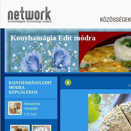
Konyhamánia Edit módra
Nyitó
Tagok
Képek
Videók
Hírek
Fórum
Lin
KONYHAMÁNIA EDIT
Di
MÓDRA
KÉPGALÉRIÁI
Alexandra
receptjei
535 kép