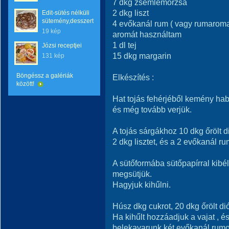
7 dkg zsemlemorzsa
2 dkg liszt
Edit-sütés nélküli
sütemény,desszert
4 evőkanál rum ( vagy rumaroma
19 kép
aromát használtam
1 dl tej
Józsi receptjei
15 dkg margarin
131 kép
Böngéssz a galériák
Elkészítés :
között!
Hat tojás fehérjéből kemény hab
és még tovább verjük.
A tojás sárgákhoz 10 dkg őrölt 
2 dkg lisztet, és a 2 evőkanál r
A sütőformába sütőpapírral kibéle
megsütjük.
Hagyjuk kihűlni.
Húsz dkg cukrot, 20 dkg őrölt diót
Ha kihűlt hozzáadjuk a vajat , é
belekavarunk két evőkanál rumo