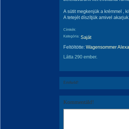
A sütit megkenjük a krémmel , kiv
A tetejét díszítjük amivel akarjuk
Címkék:
Kategória:
Saját
Feltöltötte:
Wagensommer Alexa
Látta 290 ember.
Értékeld!
Kommentáld!