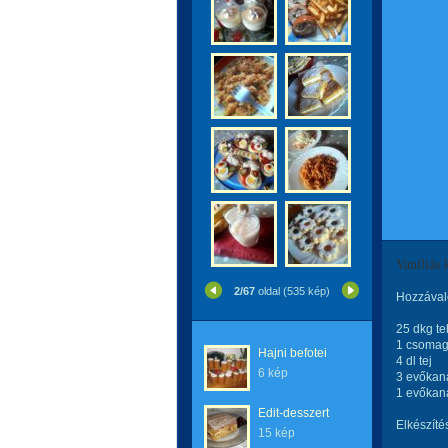
Vaníliás
2/67
oldal (535 kép)
Hozzával
25 dkg te
1 csomag 
Hajni befotei
4 dl tej
6 kép
3 evőkan
1 evőkaná
Edit-desszert
Elkészítés
15 kép