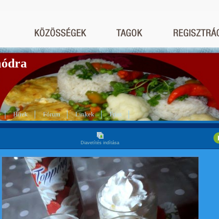
módra
Hírek
Fórum
Linkek
Friss
Diavetítés indítása