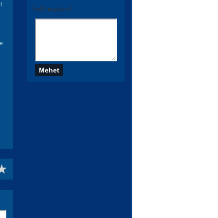
t
Szólj hozzá te is!
-e