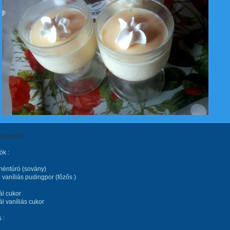
 krémtúró
ók :
héntúró (sovány)
vaníliás pudingpor (főzős )
ál cukor
l vaníliás cukor
 :