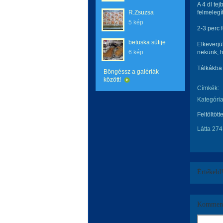
A 4 dl tej
R.Zsuzsa
felmelegí
5 kép
2-3 perc 
betuska sütije
Elkeverjü
6 kép
nekünk, h
Tálkákba 
Böngéssz a galériák
között!
Címkék:
Kategória
Feltöltött
Látta 274
Értékeld
Komment