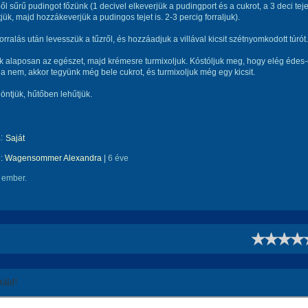
ből sűrű pudingot főzünk (1 decivel elkeverjük a pudingport és a cukrot, a 3 deci teje
tjük, majd hozzákeverjük a pudingos tejet is. 2-3 percig forraljuk).
forralás után levesszük a tűzről, és hozzáadjuk a villával kicsit szétnyomkodott túrót.
k alaposan az egészet, majd krémesre turmixoljuk. Kóstóljuk meg, hogy elég édes
a nem, akkor tegyünk még bele cukrot, és turmixoljuk még egy kicsit.
öntjük, hűtőben lehűtjük.
:
Saját
e:
Wagensommer Alexandra
|
6 éve
 ember.
!
áld!