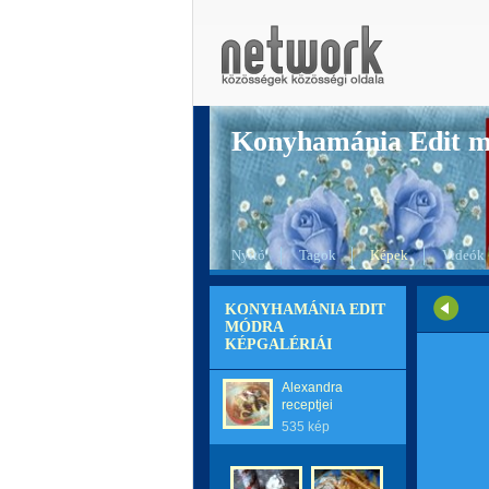
Konyhamánia Edit 
Nyitó
Tagok
Képek
Videók
KONYHAMÁNIA EDIT
MÓDRA
KÉPGALÉRIÁI
Alexandra
receptjei
535 kép