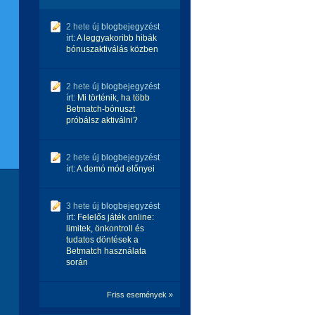
2 hete
új blogbejegyzést
írt:
A leggyakoribb hibák
bónuszaktiválás közben
2 hete
új blogbejegyzést
írt:
Mi történik, ha több
Betmatch-bónuszt
próbálsz aktiválni?
2 hete
új blogbejegyzést
írt:
A demó mód előnyei
3 hete
új blogbejegyzést
írt:
Felelős játék online:
limitek, önkontroll és
tudatos döntések a
Betmatch használata
során
Friss események »