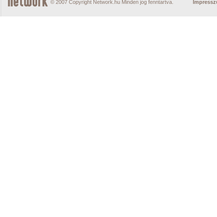
© 2007 Copyright Network.hu Minden jog fenntartva.
Impress