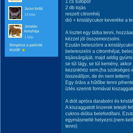
1 cs sütőpor
2 db tojás
Jucus tortái
reszelt citromhéj
14 kép
dió + kristálycukor keveréke a te
Jonatán
konyhája
A lisztet egy tálba tenni, hozzáa
1 kép
kézzel jól összemorzsolni.
Ezután beleszórni a kristálycukro
Böngéssz a galériák
között!
belereszelni a citromhéjat, beleü
tojássárgáját, majd addig gyúrni
se túl lágy, se túl kemény, akkor
kezünkhöz sem.(ha szükséges egy 
összeálljon, de én nem tettem)
Egy órára a hűtőbe tenni pihente
ízlés szerinti formával kiszaggat
A diót apróra darabolni és krist
A kiszaggatott linzerek tetejét fe
cukros-dióba belefordítani. Ezutá
egymásmellé helyezni.(nem kell
tenni)