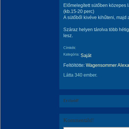
Előmelegített sütőben közepes l
(kb.15-20 perc)
A sütőből kivéve kihűteni, majd a
Száraz helyen tárolva több hétig
lesz.
Címkék:
Kategória:
Saját
Feltöltötte:
Wagensommer Alexa
Látta 340 ember.
Értékeld!
Kommentáld!