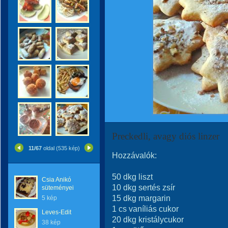
Preckedli, avagy diós linzer
11/67
oldal (535 kép)
Hozzávalók:
50 dkg liszt
Csia Anikó
10 dkg sertés zsír
süteményei
15 dkg margarin
5 kép
1 cs vaníliás cukor
Leves-Edit
20 dkg kristálycukor
38 kép