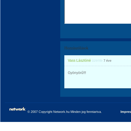
Hozzászólások
Vass Lászlóné
üzente
7 éve
Gyönyörű!!!
© 2007 Copyright Network.hu Minden jog fenntartva.
Impre