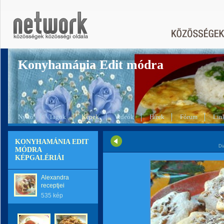
Konyhamánia Edit módra
Nyitó
Tagok
Képek
Videók
Hírek
Fórum
Lin
KONYHAMÁNIA EDIT
Di
MÓDRA
KÉPGALÉRIÁI
Alexandra
receptjei
535 kép