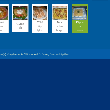
rsó
Töltö
Tepsi
Kápos
Gyros
ves
tt p
s hús
zta l
tál
u...
ulyka...
burg...
eves
 a(z) Konyhamánia Edit módra közösség összes képéhez