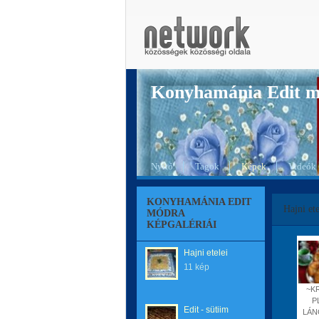
Konyhamánia Edit 
Nyitó
Tagok
Képek
Videók
KONYHAMÁNIA EDIT
Hajni ete
MÓDRA
KÉPGALÉRIÁI
Hajni etelei
11 kép
~K
P
Edit - sütiim
LÁN