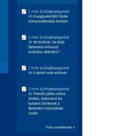
1 hete
új blogbejegyzést
írt:
A leggyakoribb hibák
bónuszaktiválás közben
2 hete
új blogbejegyzést
írt:
Mi történik, ha több
Betmatch-bónuszt
próbálsz aktiválni?
2 hete
új blogbejegyzést
írt:
A demó mód előnyei
3 hete
új blogbejegyzést
írt:
Felelős játék online:
limitek, önkontroll és
tudatos döntések a
Betmatch használata
során
Friss események »