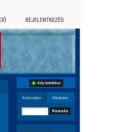
Kép feltöltése
Közösségben
Mindenben
Ez történt a közösségben: