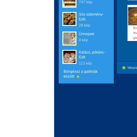
747 kép
Sós sütemény-
Edit
28 kép
Bo
le
Ünnepek
gal
8 kép
Kalàcs, pékàru -
Edit
113 kép
Vissza
Böngéssz a galériák
között!