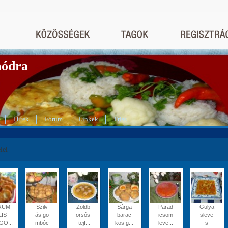
módra
Hírek
Fórum
Linkek
Friss
lei
RUM
Szilv
Zöldb
Sárga
Parad
Gulya
LIS
ás go
orsós
barac
icsom
sleve
GO...
mbóc
-tejf...
kos g...
leve...
s