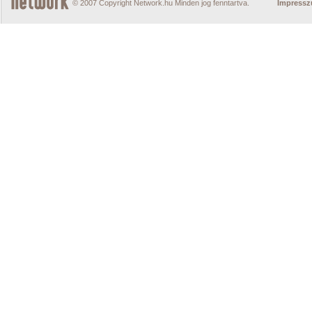
© 2007 Copyright Network.hu Minden jog fenntartva.
Impress