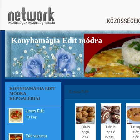
Konyhamánia Edit módra
Nyitó
Tagok
Képek
Videók
Hírek
Fórum
Lin
KONYHAMÁNIA EDIT
Leves-Edit
MÓDRA
KÉPGALÉRIÁI
Leves-Edit
38 kép
Túrós
Kókus
Krum
pogá
zos k
lifőz
Edit-vacsora
csa
ekszt...
elék