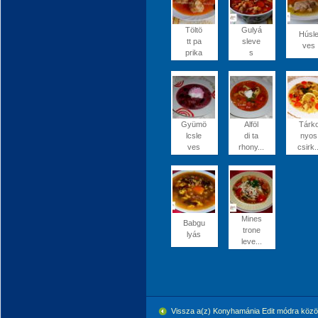
Töltö
Gulyá
Húsl
tt pa
sleve
ves
prika
s
Gyümö
Alföl
Tárk
lcsle
di ta
nyos
ves
rhony...
csirk..
Mines
Babgu
trone
lyás
leve...
Vissza a(z) Konyhamánia Edit módra köz