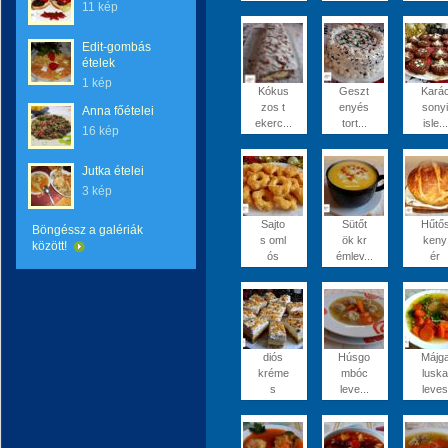
11 kép
Edit-gombás
ételek
1 kép
Kókus
Geszt
Kará
zos t
enyés
sonyi
Anna főételei
ekerc...
tort...
isle...
16 kép
Jutka ételei
3 kép
Sajto
Sütőt
Hűtő
Böngéssz a galériák
s oml
ök kr
keny
között!
ós
émlev...
ér
diós
Húsgo
Májg
kréme
mbóc
luska
s
leve...
leves