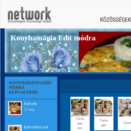
Konyhamánia Edit módra
Nyitó
Tagok
Képek
Videók
Hírek
Fórum
Lin
KONYHAMÁNIA EDIT
Edit-pite
MÓDRA
KÉPGALÉRIÁI
Edit-pite
12 kép
Túrós
Túrós
Túró
pite
pite
Edit-mikrós süti
km