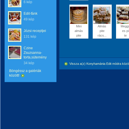
6 kép
Edit-fánk
49 kép
Mini
Almás
Megg
Józsi receptjei
almás
pite
es pi
pite
rács...
te
131 kép
Czine
Zsuzsanna-
torta,sütemény
34 kép
Vissza a(z) Konyhamánia Edit módra köz
Böngéssz a galériák
között!