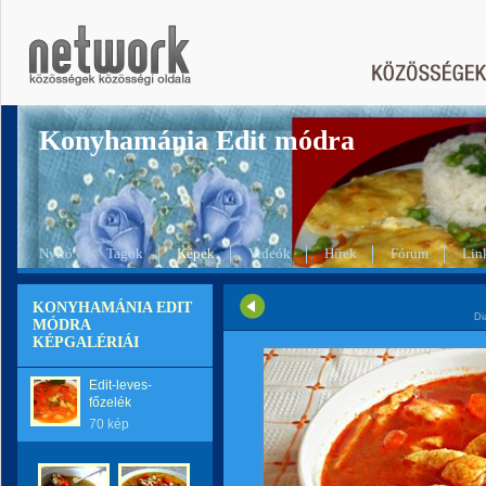
Konyhamánia Edit módra
Nyitó
Tagok
Képek
Videók
Hírek
Fórum
Lin
KONYHAMÁNIA EDIT
Di
MÓDRA
KÉPGALÉRIÁI
Edit-leves-
főzelék
70 kép