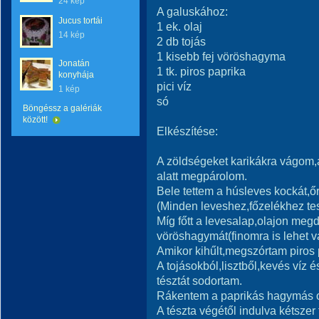
24 kép
A galuskához:
Jucus tortái
1 ek. olaj
14 kép
2 db tojás
1 kisebb fej vöröshagyma
Jonatán
1 tk. piros paprika
konyhája
pici víz
1 kép
só
Böngéssz a galériák
között!
Elkészítése:
A zöldségeket karikákra vágom,a 
alatt megpárolom.
Bele tettem a húsleves kockát,ő
(Minden leveshez,főzelékhez tes
Míg főtt a levesalap,olajon megd
vöröshagymát(finomra is lehet v
Amikor kihűlt,megszórtam piros 
A tojásokból,lisztből,kevés víz
tésztát sodortam.
Rákentem a paprikás hagymás o
A tészta végétől indulva kétszer 