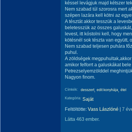
késsel levágjuk majd kétszer tek
Nem szabad túl szorosra mert a
szépen lazára kell kötni az egye
A tésztát akkor tesszük a leves
beletesszük az összes galuskát
levest, itt kóstolni kell, hogy m
kötésnél sok tészta van együtt,
Nem szabad teljesen puhára főz
puhul.
A zöldségek megpuhultak,akkor k
amikor felforrt a galuskákat bel
Petrezselyemzölddel meghintjük
Nagyon finom.
Címkék:
desszert
edit konyhája
étel
Kategória:
Saját
Feltöltötte:
Vass Lászlóné
|
7 év
Látta 463 ember.