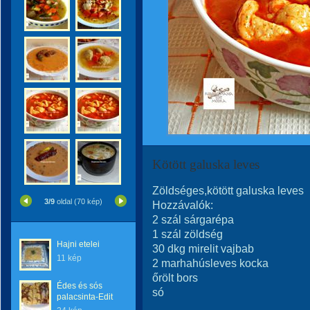
Kötött galuska leves
Zöldséges,kötött galuska leves
3/9
oldal (70 kép)
Hozzávalók:
2 szál sárgarépa
1 szál zöldség
Hajni etelei
30 dkg mirelit vajbab
11 kép
2 marhahúsleves kocka
őrölt bors
Édes és sós
só
palacsinta-Edit