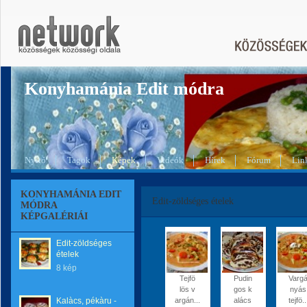
Konyhamánia Edit módra
Nyitó
Tagok
Képek
Videók
Hírek
Fórum
Lin
KONYHAMÁNIA EDIT
Edit-zöldséges ételek
MÓDRA
KÉPGALÉRIÁI
Edit-zöldséges
ételek
8 kép
Tejfö
Pudin
Varg
lös v
gos k
nyás
Kalàcs, pékàru -
argán...
alács
tejfö..