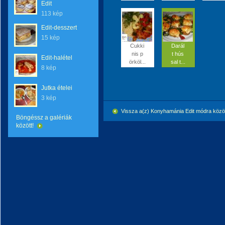
Edit
113 kép
Edit-desszert
15 kép
Cukki
Darál
nis p
t hús
Edit-halétel
örköl...
sal t...
8 kép
Jutka ételei
3 kép
Vissza a(z) Konyhamánia Edit módra köz
Böngéssz a galériák
között!