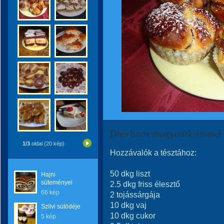
Diós briós mogyorókrémmel
1/3
oldal (20 kép)
Hozzávalók a tésztához:
50 dkg liszt
Hajni
süteményei
2.5 dkg friss élesztő
66 kép
2 tojássárgája
10 dkg vaj
Szilvi sütödéje
10 dkg cukor
5 kép