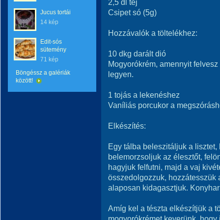
2,5 dl tej
Csipet só (5g)
Jucus tortái
14 kép
Hozzávalók a töltelékhez:
Edit-sós
sütemény
10 dkg darált dió
71 kép
Mogyorókrém, amennyit felvesz 
Böngéssz a galériák
legyen.
között!
1 tojás a lekenéshez
Vaníliás porcukor a megszórás
Elkészítés:
Egy tálba beleszitáljuk a liszte
belemorzsoljuk az élesztőt, felön
hagyjuk felfutni, majd a vaj kivé
összedolgozzuk, hozzátesszük a l
alaposan kidagasztjuk. Konyharu
Amíg kel a tészta elkészítjük a t
mogyorókrémet keverünk, hogy j