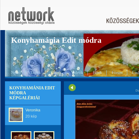
Konyhamánia Edit módra
Nyitó
Tagok
Képek
Videók
Hírek
Fórum
Lin
KONYHAMÁNIA EDIT
Di
MÓDRA
KÉPGALÉRIÁI
Veronika
20 kép