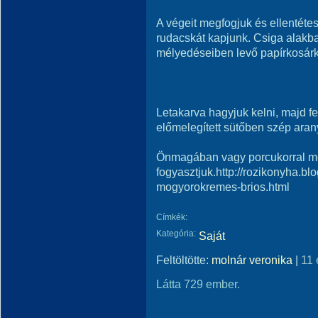
A végeit megfogjuk és ellentétes
rudacskát kapjunk. Csiga alakba 
mélyedéseiben levő papírkosár
Letakarva hagyjuk kelni, majd fel
előmelegített sütőben szép aran
Önmagában vagy porcukorral m
fogyasztjuk.http://rozikonyha.bl
mogyorokremes-brios.html
Címkék:
Kategória:
Saját
Feltöltötte:
molnár veronika
|
11 
Látta 729 ember.