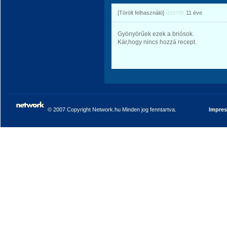
üzente
[Törölt felhasználó]
11 éve
Gyönyörűek ezek a briósok.
Kár,hogy nincs hozzá recept.
© 2007 Copyright Network.hu Minden jog fenntartva.
Impre