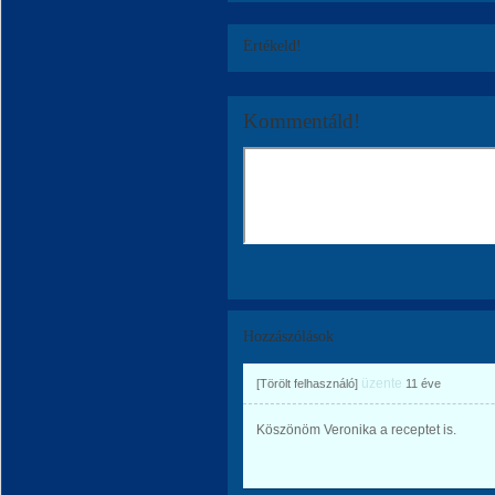
Értékeld!
Kommentáld!
Hozzászólások
üzente
[Törölt felhasználó]
11 éve
Köszönöm Veronika a receptet is.