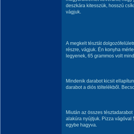
deszkára kitesszük, hosszú csík
vágjuk.
A megkelt tésztát dolgozófelület
részre, vágjuk. Én konyha mér
legyenek, 65 grammos volt mind
Mindenik darabot kicsit ellapít
darabot a diós töltelékből. Bec
Miután az összes tésztadarabot
alakúra nyújtjuk. Pizza vágóval 
egybe hagyva.