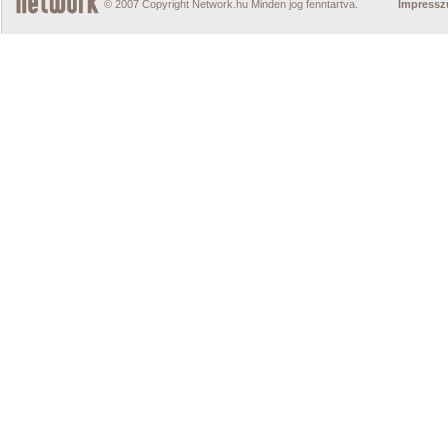
© 2007 Copyright Network.hu Minden jog fenntartva.
Impress