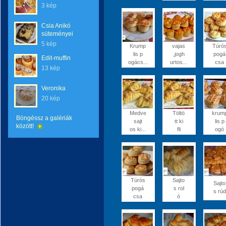
3 kép
Csia Anikó
süteményei
5 kép
Krump
vajas
Túró
lis p
,jogh
pogá
Edit-muffin
ogács...
urtos...
csa
13 kép
Veronika
20 kép
Medve
Töltö
krum
Böngéssz a galériák
sajt
tt ki
lis p
között!
os ki...
fli
ogó
Túrós
Sajto
Sajto
pogá
s rol
s rúd
csa
ó