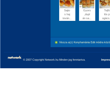
Sajto
Gyors
Tejfö
s haj
,dupl
lös p
tován...
án sa...
ogács.
Vissza a(z) Konyhamánia Edit módra köz
© 2007 Copyright Network.hu Minden jog fenntartva.
Impre