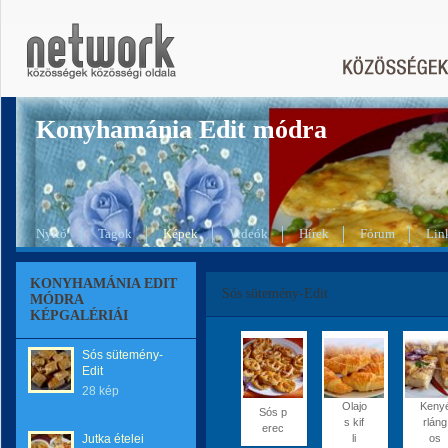
Konyhamánia Edit módra
Nyitó
Tagok
Képek
Videók
Hírek
Fórum
Lin
KONYHAMÁNIA EDIT
Sós sütemény-Edit
MÓDRA
KÉPGALÉRIÁI
Sós sütemény-
Edit
28 kép
Olajo
Keny
Sós p
s kif
rláng
erec
Jutka ételei
li
os