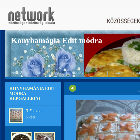
Konyhamánia Edit módra
Nyitó
Tagok
Képek
Videók
Hírek
Fórum
Lin
KONYHAMÁNIA EDIT
Di
MÓDRA
KÉPGALÉRIÁI
R.Zsuzsa
5 kép