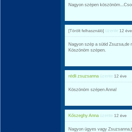
Nagyon szépen köszönöm...Csod
üzente
[Törölt felhasználó]
12 éve
Nagyon szép a sütid Zsuzsa,de m
Köszönöm szépen.
rédli zsuzsanna
üzente
12 éve
Köszönöm szépen Anna!
Kőszeghy Anna
üzente
12 éve
Nagyon ügyes vagy Zsuzsanna,tet