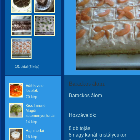
1/1
oldal (5 kép)
Barackos álom.
Edit-leves-
főzelék
Barackos álom
70 kép
Kiss Imréné
Magdi
Hozzávalók:
süteményei,tortái
14 kép
8 db tojás
Hajni tortai
8 nagy kanál kristálycukor
16 kép