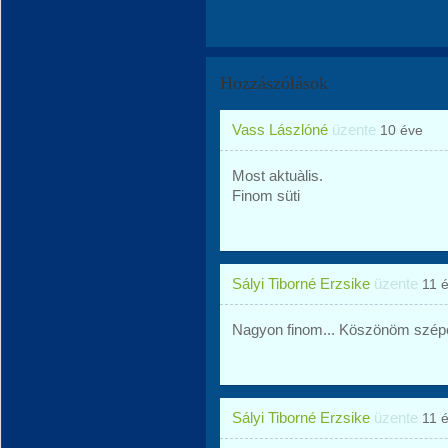
Hozzászólások
Vass Lászlóné
üzente
10 éve
Most aktuàlis.
Finom süti
Sályi Tiborné Erzsike
üzente
11 
Nagyon finom... Köszönöm szépe
Sályi Tiborné Erzsike
üzente
11 