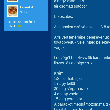
8 nagy kanál liszt
fél csomag sütőpor
Leves-Edit
38 kép
Elkészítés:
Böngéssz a galériák
között!
A tojásokat szétválasztjuk. A 8 
A felvert fehérjébe belekeverjük 
továbbverjük vele. Majd belekeve
verjük.
Legvégül beletesszük kanalankén
lisztet, és eldolgozzuk.
Krém:
1/2 liter habtejszín
1 nagy tejföl
80 dkg sárgabarack
4 db lap zselatin
15 dkg porcukor
A barackot meghámozom,majd v
kicsit darabos legyen!