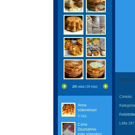
Tejfölös 
2/5
oldal (39 kép)
Címkék:
Anna
Kategória
süteményei
Feltöltött
6 kép
Látta 287
Czine
Zsuzsanna-
torta,sütemény