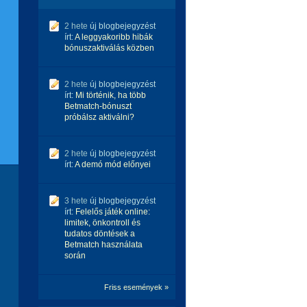
2 hete
új blogbejegyzést
írt:
A leggyakoribb hibák
bónuszaktiválás közben
2 hete
új blogbejegyzést
írt:
Mi történik, ha több
Betmatch-bónuszt
próbálsz aktiválni?
2 hete
új blogbejegyzést
írt:
A demó mód előnyei
3 hete
új blogbejegyzést
írt:
Felelős játék online:
limitek, önkontroll és
tudatos döntések a
Betmatch használata
során
Friss események »