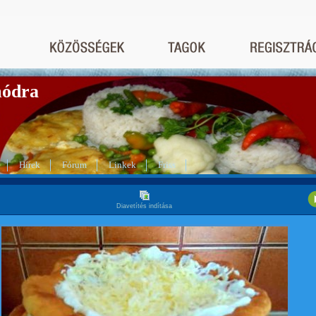
módra
Hírek
Fórum
Linkek
Friss
Diavetítés indítása