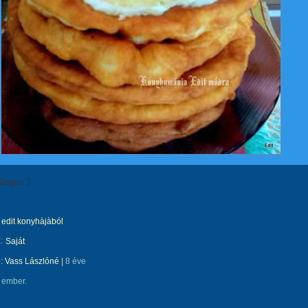
làngos 1
edit konyhàjàból
:
Saját
e:
Vass Lászlóné
|
8 éve
 ember.