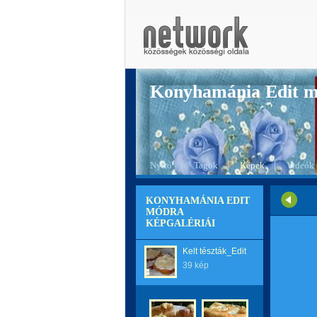
Konyhamánia Edit 
Nyitó
Tagok
Képek
Videók
KONYHAMÁNIA EDIT
MÓDRA
KÉPGALÉRIÁI
Kelt tészták_Edit
39 kép