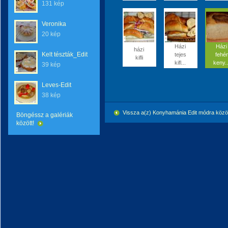
131 kép
Veronika
20 kép
Házi
Házi
házi
Kelt tészták_Edit
tejes
fehér
kifli
kifl...
keny..
39 kép
Leves-Edit
38 kép
Vissza a(z) Konyhamánia Edit módra köz
Böngéssz a galériák
között!