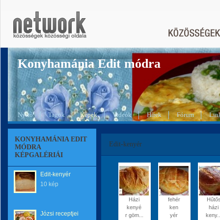
Konyhamánia Edit módra
Nyitó
Tagok
Képek
Videók
Hírek
Fórum
Lin
KONYHAMÁNIA EDIT
Edit-kenyér
MÓDRA
KÉPGALÉRIÁI
Edit-kenyér
10 kép
Házi
fehér
Hűtő
kenyé
ken
házi
Józsi receptjei
r göm...
yér
keny..