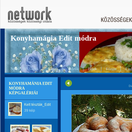
Konyhamánia Edit módra
Nyitó
Tagok
Képek
Videók
Hírek
Fórum
Lin
KONYHAMÁNIA EDIT
Di
MÓDRA
KÉPGALÉRIÁI
Kelt tészták_Edit
39 kép