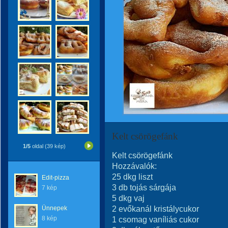
Kelt csörögefánk
1/5
oldal (39 kép)
Kelt csörögefánk
Hozzávalók:
25 dkg liszt
Edit-pizza
3 db tojás sárgája
7 kép
5 dkg vaj
2 evőkanál kristálycukor
Ünnepek
8 kép
1 csomag vaníliás cukor