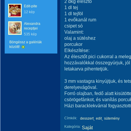
2 dkg élesztő
Edit-pite
1 dl tej
12 kép
1 dl tejföl
1 evőkanál rum
Alexandra
csipet só
receptjei
Valamint:
535 kép
olaj a sütéshez
Böngéssz a galériák
porcukor
között!
Elkészítése:
Az élesztőt pici cukorral a melegít
hozzávalókkal összegyúrjuk, jól
letakarva pihentetjük.
3 mm vastagra kinyújtjuk, és te
derelyevágóval.
Forró olajban, fedő alatt kisütöt
csörögefánkot, és vanílás porcu
Házi baracklekvárral fogyasztott
Címkék:
desszert
edit
sütemény
Kategória:
Saját