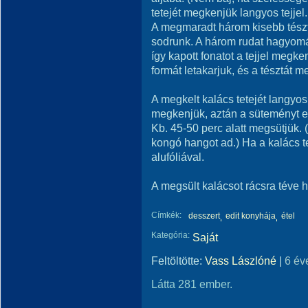
tetejét megkenjük langyos tejjel.
A megmaradt három kisebb tész
sodrunk. A három rudat hagyom
így kapott fonatot a tejjel megke
formát letakarjuk, és a tésztát m
A megkelt kalács tetejét langyos 
megkenjük, aztán a süteményt el
Kb. 45-50 perc alatt megsütjük. 
kongó hangot ad.) Ha a kalács te
alufóliával.
A megsült kalácsot rácsra téve h
Címkék:
desszert
edit konyhája
étel
Kategória:
Saját
Feltöltötte:
Vass Lászlóné
|
6 év
Látta 281 ember.