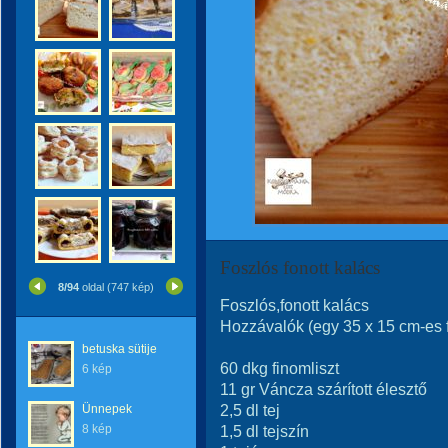
Foszlós fonott kalács
8/94
oldal (747 kép)
Foszlós,fonott kalács
Hozzávalók (egy 35 x 15 cm-es 
betuska sütije
60 dkg finomliszt
6 kép
11 gr Váncza szárított élesztő
2,5 dl tej
Ünnepek
8 kép
1,5 dl tejszín