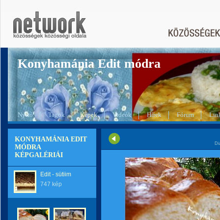
Konyhamánia Edit módra
Nyitó
Tagok
Képek
Videók
Hírek
Fórum
Lin
KONYHAMÁNIA EDIT
Di
MÓDRA
KÉPGALÉRIÁI
Edit - sütiim
747 kép