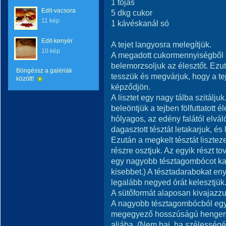
1 tojás
Edit-vacsora
5 dkg cukor
11 kép
1 kávéskanál só
Edit-kenyér
A tejet langyosra melegítjük.
10 kép
A megadott cukormennyiségből e
belemorzsoljuk az élesztőt. Ezut
Böngéssz a galériák
tesszük és megvárjuk, hogy a te
között!
képződjön.
A lisztet egy nagy tálba szitálju
beleöntjük a tejben fölfuttatott 
hólyagos, az edény falától elvál
dagasztott tésztát letakarjuk, és
Ezután a megkelt tésztát lisztez
részre osztjuk. Az egyik részt t
egy nagyobb tésztagombócot k
kisebbet.) A tésztadarabokat en
legalább negyed órát kelesztjük
A sütőformát alaposan kivajazzuk
A nagyobb tésztagombócból egy
megegyező hosszúságú hengert 
aljába. (Nem baj, ha szélességéb