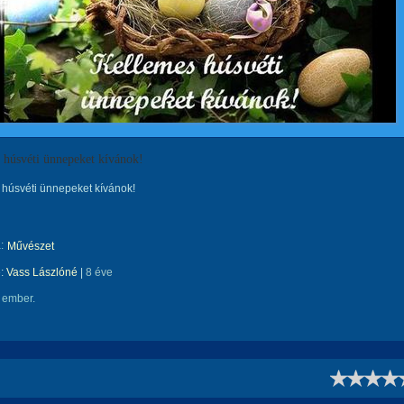
 húsvéti ünnepeket kívánok!
húsvéti ünnepeket kívánok!
:
Művészet
e:
Vass Lászlóné
|
8 éve
 ember.
!