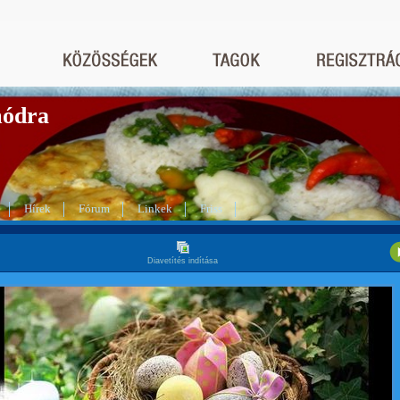
módra
Hírek
Fórum
Linkek
Friss
Diavetítés indítása