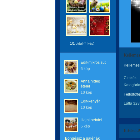
1/1
oldal (4 kép)
Kellemes
Edit-mikrós süti
Kellemes 
6 kép
Címkék:
Anna hideg
Kategória
ételei
10 kép
Feltöltött
Edit-kenyér
Látta 328
10 kép
Hajni befotei
6 kép
Értékeld
Böngéssz a galériák