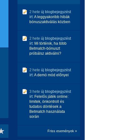
2 hete
új blogbejegyzést
írt:
A leggyakoribb hibák
bónuszaktiválás közben
2 hete
új blogbejegyzést
írt:
Mi történik, ha több
Betmatch-bónuszt
próbálsz aktiválni?
2 hete
új blogbejegyzést
írt:
A demó mód előnyei
3 hete
új blogbejegyzést
írt:
Felelős játék online:
limitek, önkontroll és
tudatos döntések a
Betmatch használata
során
Friss események »