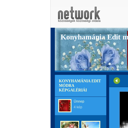
Konyhamánia Edit 
Nyitó
Tagok
Képek
Videók
KONYHAMÁNIA EDIT
MÓDRA
KÉPGALÉRIÁI
Ünnep
4 kép