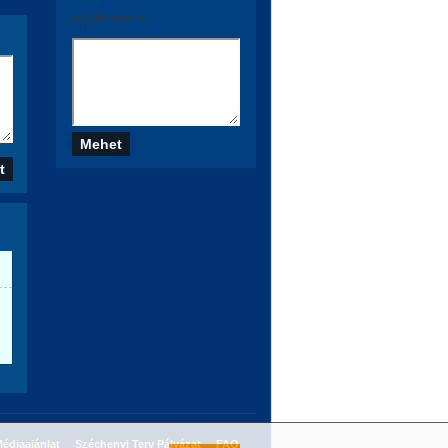
Szólj hozzá te is!
édiaajánlat
Széchenyi Terv Pályázat
FAQ