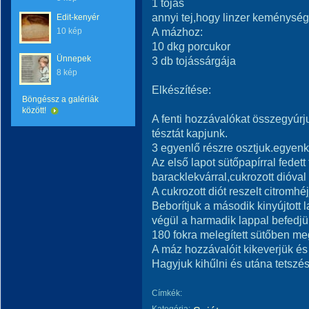
1 tojás
annyi tej,hogy linzer keménysé
Edit-kenyér
A mázhoz:
10 kép
10 dkg porcukor
Ünnepek
3 db tojássárgája
8 kép
Elkészítése:
Böngéssz a galériák
között!
A fenti hozzávalókat összegyúrj
tésztát kapjunk.
3 egyenlő részre osztjuk.egyenké
Az első lapot sütőpapírral fedet
baracklekvárral,cukrozott dióva
A cukrozott diót reszelt citromhéj
Beborítjuk a második kinyújtott l
végül a harmadik lappal befedjü
180 fokra melegített sütőben me
A máz hozzávalóit kikeverjük és 
Hagyjuk kihűlni és utána tetszés 
Címkék: