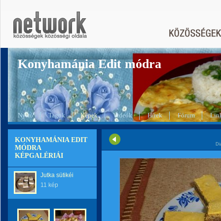
Konyhamánia Edit módra
Nyitó
Tagok
Képek
Videók
Hírek
Fórum
Lin
KONYHAMÁNIA EDIT
Di
MÓDRA
KÉPGALÉRIÁI
Jutka sütikéi
11 kép