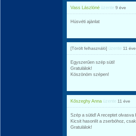
Vass Lászlóné
üzente
9 éve
Húsvéti ajànlat
üzente
[Törölt felhasználó]
11 éve
Egyszerűen szép süti!
Gratulálok!
Köszönöm szépen!
Kőszeghy Anna
üzente
11 éve
Szép a sütid! A receptet olvasva b
Kicsit hasonlít a zserbóhoz, cs
Gratulálok!