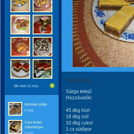
Sárga tetejű
1/2
oldal (11 kép)
Sárga tetejű
Hozzávalók:
betuska sütije
45 dkg liszt
6 kép
18 dkg zsír
10 dkg cukor
Csia Anikó
süteményei
1 cs sütőpor
5 kép