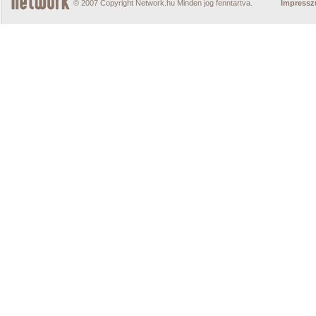
© 2007 Copyright Network.hu Minden jog fenntartva.
Impress