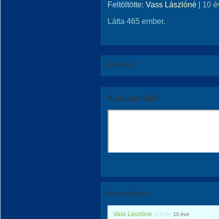
Feltöltötte:
Vass Lászlóné
|
10 é
Látta 465 ember.
Értékeld!
Kommentáld!
Hozzászólások
Vass Lászlóné
üzente
10 éve