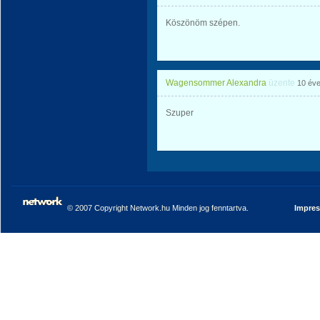
Köszönöm szépen.
Wagensommer Alexandra
üzente
10 év
Szuper
© 2007 Copyright Network.hu Minden jog fenntartva.
Impre