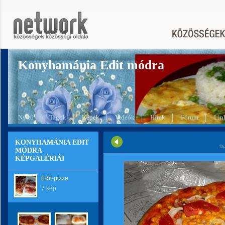
Konyhamánia Edit módra
Nyitó
Tagok
Képek
Videók
Hírek
Fórum
Lin
KONYHAMÁNIA EDIT
Di
MÓDRA
KÉPGALÉRIÁI
Edit-pizza
7 kép