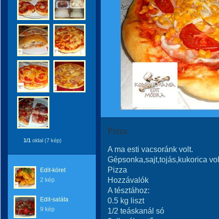
Pizza
1/1
oldal (7 kép)
A ma esti vacsoránk volt.
Gépsonka,sajt,tojás,kukorica volt 
Pizza
Edit-köret
Hozzávalók
2 kép
A tésztához:
Edit-saláta
0.5 kg liszt
9 kép
1/2 teáskanál só