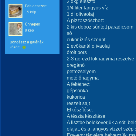
2 dkg élesztő
Edit-desszert
1/4 liter langyos víz
15 kép
1 dl olívaolaj
A pizzaszószhoz:
Ünnepek
2 kis doboz sűrített paradicsom
8 kép
só
cukor ízlés szerint
Böngéssz a galériák
2 evőkanál olívaolaj
között!
őrölt bors
2-3 gerezd fokhagyma reszelve
oregánó
petrezselyem
metélőhagyma
A feltéthez:
gépsonka
kukorica
reszelt sajt
Elkészítése:
A tészta készítése:
A lisztbe belekeverjük a sót, be
olajat, és a langyos vízzel szép
Egy-egy tányérra helyezzük, maj