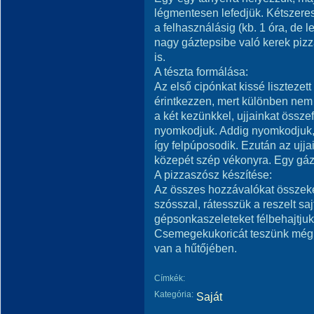
légmentesen lefedjük. Kétszeres
a felhasználásig (kb. 1 óra, de l
nagy gáztepsibe való kerek pizza
is.
A tészta formálása:
Az első cipónkat kissé lisztezett
érintkezzen, mert különben nem l
a két kezünkkel, ujjainkat össze
nyomkodjuk. Addig nyomkodjuk, 
így felpúposodik. Ezután az ujj
közepét szép vékonyra. Egy gázt
A pizzaszósz készítése:
Az összes hozzávalókat összeke
szósszal, rátesszük a reszelt sa
gépsonkaszeleteket félbehajtjuk,
Csemegekukoricát teszünk még rá.
van a hűtőjében.
Címkék:
Kategória:
Saját