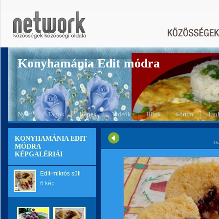
Konyhamánia Edit módra
Nyitó
Tagok
Képek
Videók
Hírek
Fórum
Lin
KONYHAMÁNIA EDIT
Di
MÓDRA
KÉPGALÉRIÁI
Edit-mikrós süti
6 kép