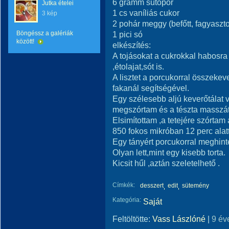
6 gramm sütőpor
Jutka ételei
1 cs vaníliás cukor
3 kép
2 pohár meggy (befőtt, fagyasztot
Böngéssz a galériák
1 pici só
között!
elkészítés:
A tojásokat a cukrokkal habosr
,étolajat,sót is.
A lisztet a porcukorral összeke
fakanál segítségével.
Egy szélesebb aljú keverőtálat v
megszórtam és a tészta masszát 
Elsimítottam ,a tetejére szórtam
850 fokos mikróban 12 perc alatt
Egy tányért porcukorral meghint
Olyan lett,mint egy kisebb torta.
Kicsit hűl ,aztán szeletelhető .
Címkék:
desszert
edit
sütemény
Kategória:
Saját
Feltöltötte:
Vass Lászlóné
|
9 év