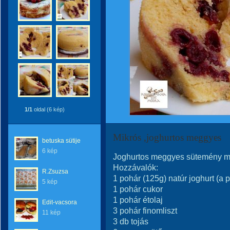
1/1
oldal (6 kép)
Mikrós ,joghurtos meggyes
betuska sütije
6 kép
Joghurtos meggyes sütemény m
Hozzávalók:
R.Zsuzsa
1 pohár (125g) natúr joghurt (a 
5 kép
1 pohár cukor
1 pohár étolaj
Edit-vacsora
3 pohár finomliszt
11 kép
3 db tojás