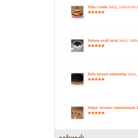
Diós csoda
(kép)
,
Változnak 
Fekete erdő torta
(kép)
,
Vált
Diós kevert sütemény
(kép)
,
Hájas -leveles sütemények 