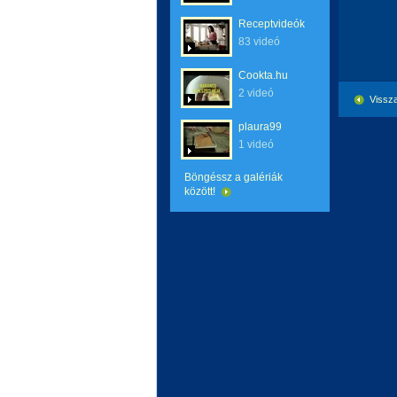
Receptvideók
83 videó
Cookta.hu
2 videó
Vissza
plaura99
1 videó
Böngéssz a galériák
között!