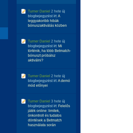
Turner Daniel
2 hete
új
blogbejegyzést írt:
A
leggyakoribb hibák
bónuszaktiválás közben
Turner Daniel
2 hete
új
blogbejegyzést írt:
Mi
történik, ha több Betmatch-
bónuszt próbálsz
aktiválni?
Turner Daniel
2 hete
új
blogbejegyzést írt:
A demó
mód előnyei
Turner Daniel
3 hete
új
blogbejegyzést írt:
Felelős
játék online: limitek,
önkontroll és tudatos
döntések a Betmatch
használata során