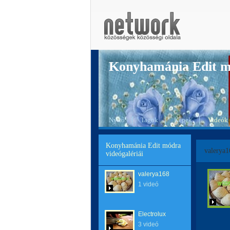
Konyhamánia Edit 
Nyitó
Tagok
Képek
Videók
Konyhamánia Edit módra
valerya1
videógalériái
valerya168
1 videó
Electrolux
3 videó