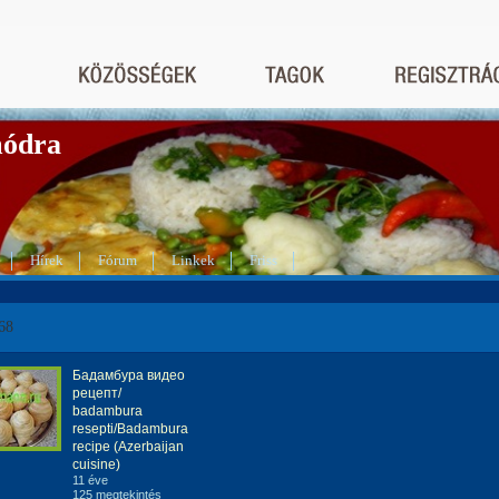
módra
Hírek
Fórum
Linkek
Friss
68
Бадамбура видео
рецепт/
badambura
resepti/Badambura
recipe (Azerbaijan
cuisine)
11 éve
125 megtekintés