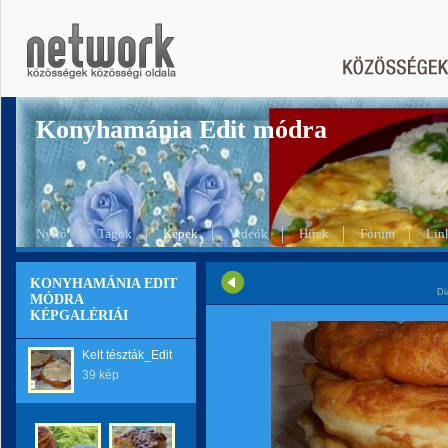
Konyhamánia Edit módra
Nyitó
Tagok
Képek
Videók
Hírek
Fórum
Lin
KONYHAMÁNIA EDIT
Di
MÓDRA
KÉPGALÉRIÁI
Kelt tészták_Edit
39 kép