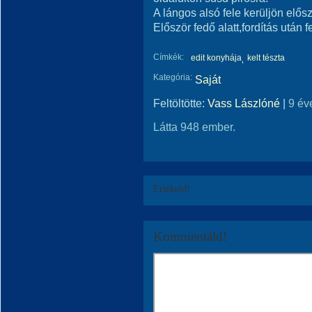
A lángos alsó fele kerüljön elő
Először fedő alatt,fordítás után 
Címkék:
edit konyhája
kelt tészta
Kategória:
Saját
Feltöltötte:
Vass Lászlóné
|
9 év
Látta 948 ember.
Értékeld!
Kommentáld!