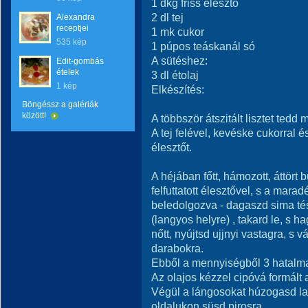
1 dkg friss élesztő
2 dl tej
Alexandra
receptjei
1 mk cukor
535 kép
1 púpos teáskanál só
A sütéshez:
Edit-gombás
ételek
3 dl étolaj
1 kép
Elkészítés:
Böngéssz a galériák
között!
A többször átszitált lisztet ted
A tej felével, kevéske cukorral és
élesztőt.
A héjában főtt, hámozott, áttört b
felfuttatott élesztővel, s a mara
beledolgozva - dagaszd sima tés
(langyos helyre) , takard le, s
nőtt, nyújtsd ujjnyi vastagra, s 
darabokra.
Ebből a mennyiségből 3 hatalmas
Az olajos kézzel cipóvá formált
Végül a lángosokat húzogasd lap
oldalukon süsd pirosra.