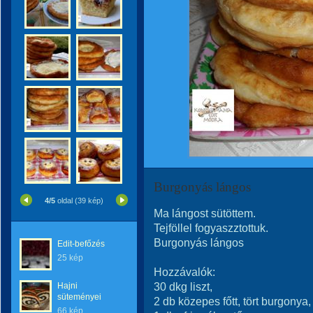
Burgonyás lángos
4/5
oldal (39 kép)
Ma lángost sütöttem.
Tejföllel fogyaszztottuk.
Burgonyás lángos
Edit-befőzés
25 kép
Hozzávalók:
30 dkg liszt,
Hajni
süteményei
2 db közepes főtt, tört burgonya,
66 kép