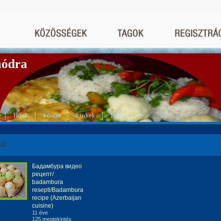
módra
Hírek
Fórum
Linkek
Friss
68
Бадамбура видео
рецепт/
badambura
resepti/Badambura
recipe (Azerbaijan
cuisine)
11 éve
125 megtekintés