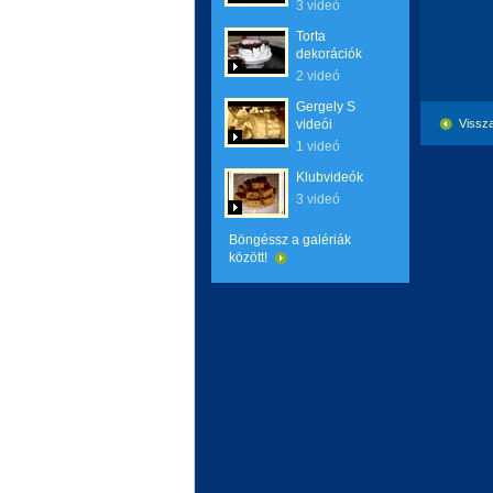
3 videó
Torta
dekorációk
2 videó
Gergely S
videói
Vissza
1 videó
Klubvideók
3 videó
Böngéssz a galériák
között!