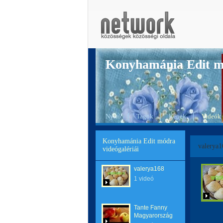
Konyhamánia Edit 
Nyitó
Tagok
Képek
Videók
Konyhamánia Edit módra
valerya1
videógalériái
valerya168
1 videó
Tante Fanny
Magyarország