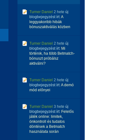
Turner Daniel
2 hete
új
blogbejegyzést írt:
A
leggyakoribb hibák
bónuszaktiválás közben
Turner Daniel
2 hete
új
blogbejegyzést írt:
Mi
történik, ha több Betmatch-
bónuszt próbálsz
aktiválni?
Turner Daniel
2 hete
új
blogbejegyzést írt:
A demó
mód előnyei
Turner Daniel
3 hete
új
blogbejegyzést írt:
Felelős
játék online: limitek,
önkontroll és tudatos
döntések a Betmatch
használata során